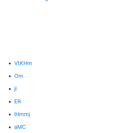
VtKHm
Om
jl
ER
lHmmj
aMC